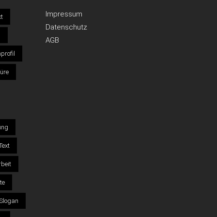
Impressum
xt
Datenschutz
n
AGB
profil
üre
ung
Text
beit
te
Slogan