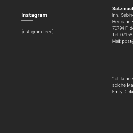
.
Satzmac
Instagram
Inh.: Sabi
Hermann-H
70794 Fild
[instagram-feed]
Tel: 07158
Mail:
post
“Ich kenne
solche Ma
Emily Dick