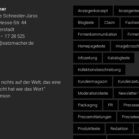
her
Anzeigenkonzept
Anzeigente
ne Schneider-Jürss
esse-Str. 44
Blogtexte
Claim
Fashio
erstadt
Firmenkommunikation
Firmen
 – 17 28 525
@satzmacher.de
Homepagetexte
Imagebrosch
Infozeitung
Katalogtexte
Kollektionsbeschreibung
Kundenmagazin
Kundenzeit
 nichts auf der Welt, das eine
cht hat wie das Wort.”
Moderationstexte
Newsletter-
inson
Packaging
PR
Pressear
Pressemitteilungen
Pressetex
Produkttexte
Redaktion