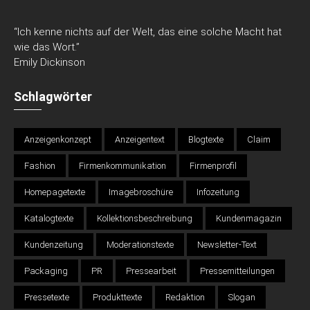
“Ich kenne nichts auf der Welt, das eine solche Macht hat
wie das Wort.”
Emily Dickinson
Schlagwörter
Anzeigenkonzept
Anzeigentext
Blogtexte
Claim
Fashion
Firmenkommunikation
Firmenprofil
Homepagetexte
Imagebroschüre
Infozeitung
Katalogtexte
Kollektionsbeschreibung
Kundenmagazin
Kundenzeitung
Moderationstexte
Newsletter-Text
Packaging
PR
Pressearbeit
Pressemitteilungen
Pressetexte
Produkttexte
Redaktion
Slogan