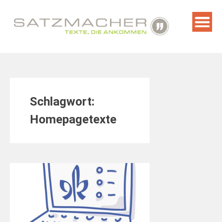
Skip
to
content
Schlagwort:
Homepagetexte