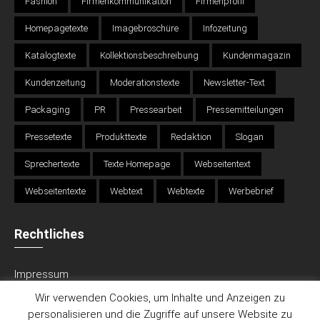
Fashion
Firmenkommunikation
Firmenprofil
Homepagetexte
Imagebroschüre
Infozeitung
Katalogtexte
Kollektionsbeschreibung
Kundenmagazin
Kundenzeitung
Moderationstexte
Newsletter-Text
Packaging
PR
Pressearbeit
Pressemitteilungen
Pressetexte
Produkttexte
Redaktion
Slogan
Sprechertexte
Texte Homepage
Webseitentext
Webseitentexte
Webtext
Webtexte
Werbebrief
Rechtliches
Impressum
Datenschutz
Wir verwenden Cookies, um Inhalte und Anzeigen zu
AGB
personalisieren und die Zugriffe auf unsere Website zu