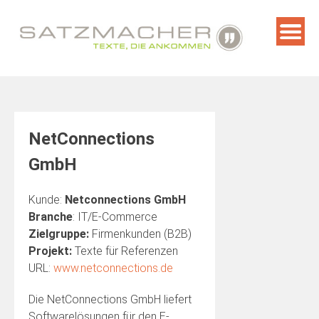
Skip
to
content
NetConnections
GmbH
Kunde:
Netconnections GmbH
Branche
: IT/E-Commerce
Zielgruppe:
Firmenkunden (B2B)
Projekt:
Texte für Referenzen
URL:
www.netconnections.de
Die NetConnections GmbH liefert
Softwarelösungen für den E-