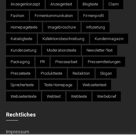
Anzeigenkonzept
Anzeigentext
Blogtexte
Claim
Fashion
Firmenkommunikation
Firmenprofil
Homepagetexte
Imagebroschüre
Infozeitung
Katalogtexte
Kollektionsbeschreibung
Kundenmagazin
Kundenzeitung
Moderationstexte
Newsletter-Text
Packaging
PR
Pressearbeit
Pressemitteilungen
Pressetexte
Produkttexte
Redaktion
Slogan
Sprechertexte
Texte Homepage
Webseitentext
Webseitentexte
Webtext
Webtexte
Werbebrief
Rechtliches
Impressum